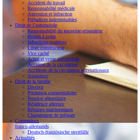
Accident du travail
Responsabilité médicale
Agression et infraction
Préjudices indemnisables
Droit de l’automobile
Responsabilité du garagiste-réparateur
Permis à point
Infractions routières
Litige constructeur
Vice caché
Achat et vente automobile
Accident de la circulation
Accidents de la circulation internationaux
Assurance
Droit de la famille
Divorce
Prestation compensatoire
Pension alimentaire
Résidence alternée
Régimes matrimoniaux
Changement de prénom
Contentieux
franco-allemands
Deutsch-französische streitfälle
Actualités