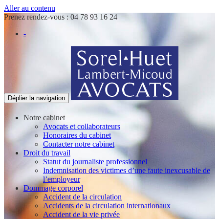
Aller au contenu
Prenez rendez-vous :
04 78 93 16 24
-
Déplier la navigation
Notre cabinet
Avocats et collaborateurs
Honoraires du cabinet
Contacter notre cabinet
Droit du travail
Statut du journaliste professionnel
Indemnisation des victimes d’une faute inexcusable de
l’employeur
Dommage corporel
Accident de la circulation
Accidents de la circulation internationaux
Accident de la vie privée